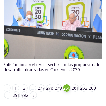
Satisfacción en el tercer sector por las propuestas de
desarrollo alcanzadas en Corrientes 2030
‹
1
2
...
277
278
279
280
281
282
283
...
291
292
›