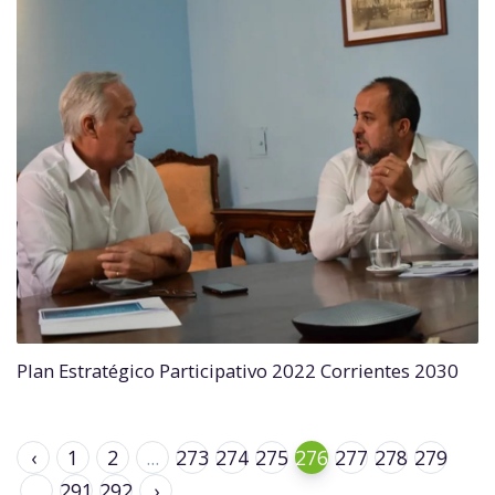
Plan Estratégico Participativo 2022 Corrientes 2030
‹
1
2
...
273
274
275
276
277
278
279
...
291
292
›