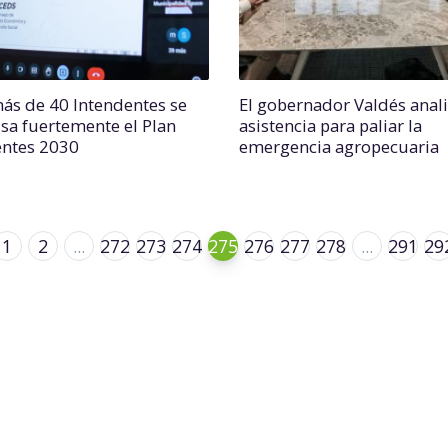
ás de 40 Intendentes se
El gobernador Valdés anali
sa fuertemente el Plan
asistencia para paliar la
entes 2030
emergencia agropecuaria
1
2
...
272
273
274
275
276
277
278
...
291
29