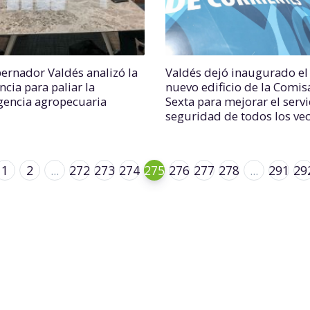
bernador Valdés analizó la
Valdés dejó inaugurado el
ncia para paliar la
nuevo edificio de la Comis
encia agropecuaria
Sexta para mejorar el servi
seguridad de todos los ve
1
2
...
272
273
274
275
276
277
278
...
291
29