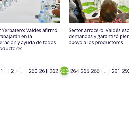
r Yerbatero: Valdés afirmó
Sector arrocero: Valdés es
rabajarán en la
demandas y garantizó ple
eración y ayuda de todos
apoyo a los productores
roductores
1
2
...
260
261
262
263
264
265
266
...
291
29