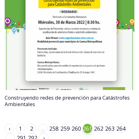
Construyendo redes de prevención para Catástrofes
Ambientales
‹
1
2
...
258
259
260
261
262
263
264
...
291
292
›