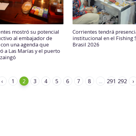
entes mostró su potencial
Corrientes tendrá presenci
ctivo al embajador de
institucional en el Fishing
 con una agenda que
Brasil 2026
ó a Las Marías y el puerto
uzaingó
‹
1
2
3
4
5
6
7
8
...
291
292
›