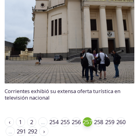
Corrientes exhibió su extensa oferta turística en
televisión nacional
‹
1
2
...
254
255
256
257
258
259
260
...
291
292
›