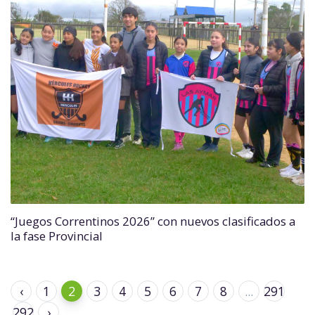
“Juegos Correntinos 2026” con nuevos clasificados a
la fase Provincial
‹
1
2
3
4
5
6
7
8
...
291
292
›