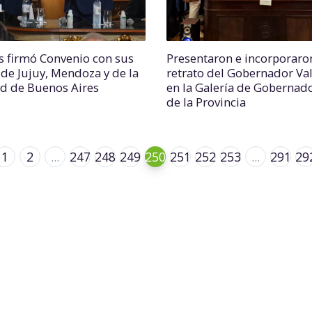
s firmó Convenio con sus
Presentaron e incorporaro
 de Jujuy, Mendoza y de la
retrato del Gobernador Va
d de Buenos Aires
en la Galería de Gobernad
de la Provincia
1
2
...
247
248
249
250
251
252
253
...
291
29