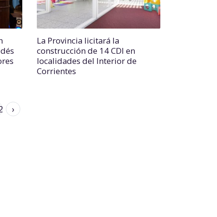
n
La Provincia licitará la
ldés
construcción de 14 CDI en
ores
localidades del Interior de
Corrientes
2
›