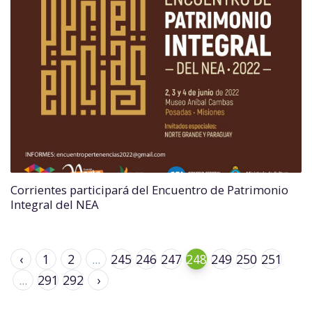
Corrientes participará del Encuentro de Patrimonio
Integral del NEA
‹
1
2
...
245
246
247
248
249
250
251
...
291
292
›