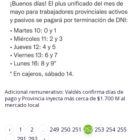
Adicional remunerativo: Valdés confirma días de
pago y Provincia inyecta más cerca de $1.700 M al
mercado local
‹
1
2
...
249
250
251
252
253
254
255
...
291
292
›