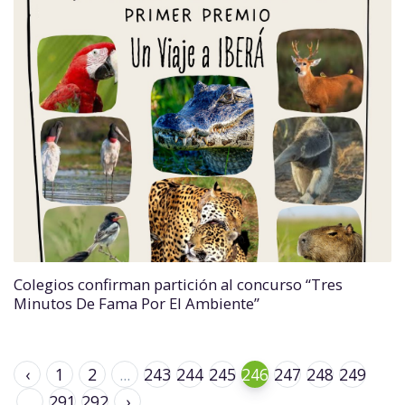
Colegios confirman partición al concurso “Tres
Minutos De Fama Por El Ambiente”
‹
1
2
...
243
244
245
246
247
248
249
...
291
292
›