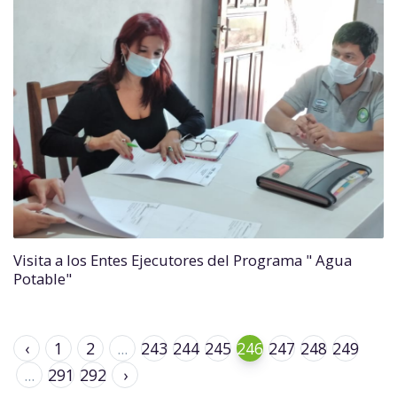
Visita a los Entes Ejecutores del Programa " Agua
Potable"
‹
1
2
...
243
244
245
246
247
248
249
...
291
292
›