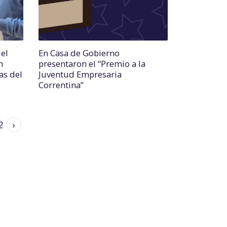
del
En Casa de Gobierno
n
presentaron el “Premio a la
as del
Juventud Empresaria
Correntina”
2
›