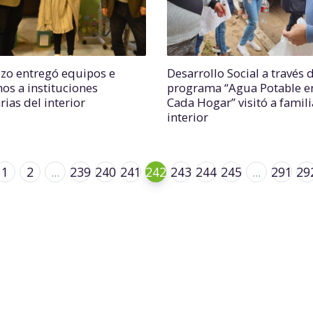
zo entregó equipos e
Desarrollo Social a través 
os a instituciones
programa “Agua Potable e
rias del interior
Cada Hogar” visitó a famili
interior
1
2
...
239
240
241
242
243
244
245
...
291
29