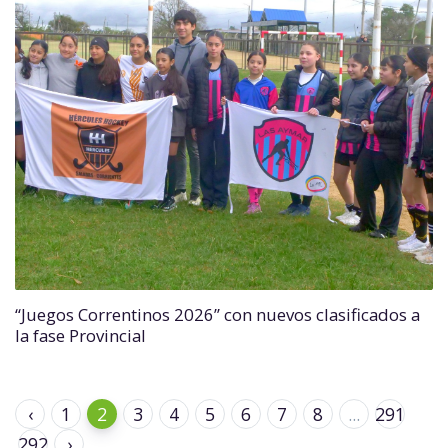
“Juegos Correntinos 2026” con nuevos clasificados a
la fase Provincial
‹
1
2
3
4
5
6
7
8
...
291
292
›