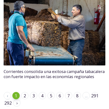
Corrientes consolida una exitosa campaña tabacalera
con fuerte impacto en las economías regionales
‹
1
2
3
4
5
6
7
8
...
291
292
›