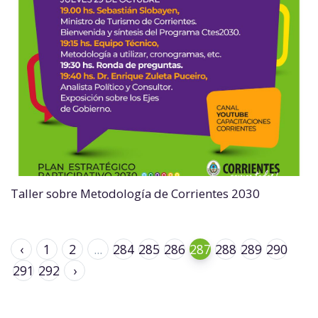
Taller sobre Metodología de Corrientes 2030
‹
1
2
...
284
285
286
287
288
289
290
291
292
›