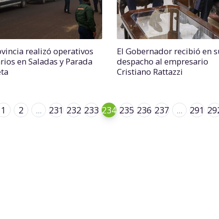
vincia realizó operativos
El Gobernador recibió en s
arios en Saladas y Parada
despacho al empresario
ta
Cristiano Rattazzi
1
2
...
231
232
233
234
235
236
237
...
291
29