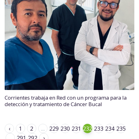
Corrientes trabaja en Red con un programa para la
detección y tratamiento de Cáncer Bucal
‹
1
2
...
229
230
231
232
233
234
235
...
291
292
›