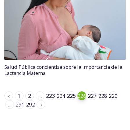
Salud Pública concientiza sobre la importancia de la
Lactancia Materna
‹
1
2
...
223
224
225
226
227
228
229
...
291
292
›