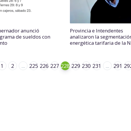
bernador anunció
Provincia e Intendentes
grama de sueldos con
analizaron la segmentació
nto
energética tarifaria de la 
1
2
...
225
226
227
228
229
230
231
...
291
29