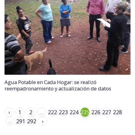
Agua Potable en Cada Hogar: se realizó
reempadronamiento y actualización de datos
‹
1
2
...
222
223
224
225
226
227
228
...
291
292
›