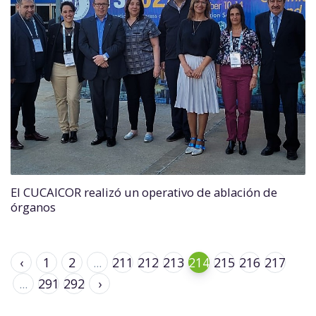
El CUCAICOR realizó un operativo de ablación de
órganos
‹
1
2
...
211
212
213
214
215
216
217
...
291
292
›