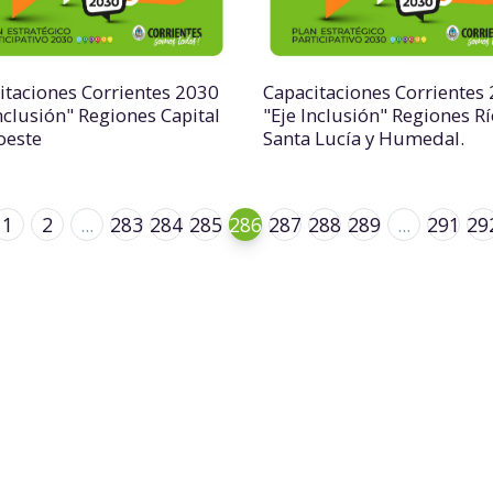
itaciones Corrientes 2030
Capacitaciones Corrientes
Inclusión" Regiones Capital
"Eje Inclusión" Regiones R
oeste
Santa Lucía y Humedal.
1
2
...
283
284
285
286
287
288
289
...
291
29