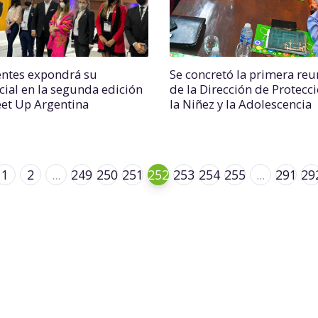
entes expondrá su
Se concretó la primera reu
cial en la segunda edición
de la Dirección de Protecc
et Up Argentina
la Niñez y la Adolescencia
1
2
...
249
250
251
252
253
254
255
...
291
29