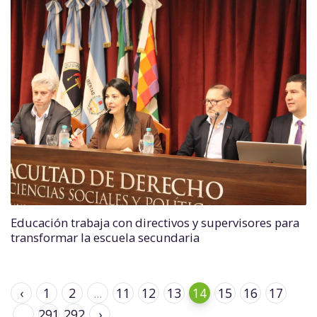
Educación trabaja con directivos y supervisores para
transformar la escuela secundaria
‹
1
2
...
11
12
13
14
15
16
17
...
291
292
›