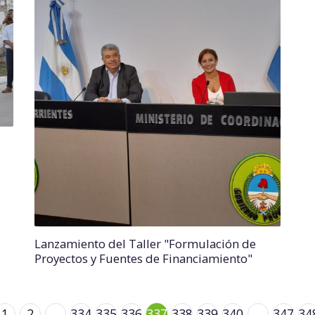
Lanzamiento del Taller "Formulación de
Proyectos y Fuentes de Financiamiento"
1
2
...
334
335
336
337
338
339
340
...
347
34