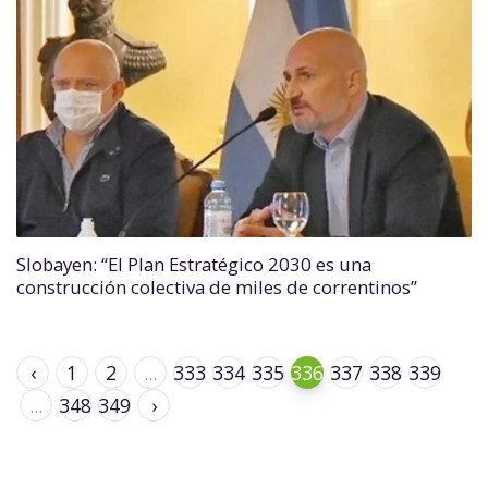
Slobayen: “El Plan Estratégico 2030 es una
construcción colectiva de miles de correntinos”
‹
1
2
...
333
334
335
336
337
338
339
...
348
349
›