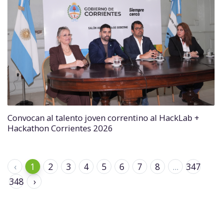
Convocan al talento joven correntino al HackLab +
Hackathon Corrientes 2026
‹
1
2
3
4
5
6
7
8
...
347
348
›