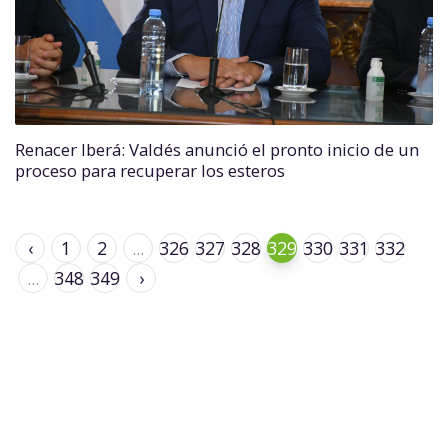
Renacer Iberá: Valdés anunció el pronto inicio de un
proceso para recuperar los esteros
‹
1
2
...
326
327
328
329
330
331
332
...
348
349
›