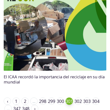
El ICAA recordó la importancia del reciclaje en su día
mundial
‹
1
2
...
298
299
300
301
302
303
304
...
347
348
›