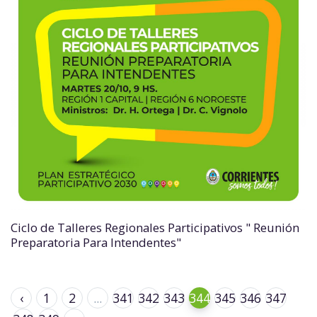
Ciclo de Talleres Regionales Participativos " Reunión
Preparatoria Para Intendentes"
‹
1
2
...
341
342
343
344
345
346
347