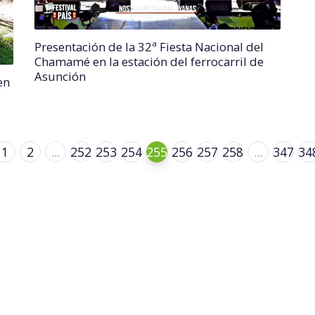
Presentación de la 32ª Fiesta Nacional del
Chamamé en la estación del ferrocarril de
Asunción
en
1
2
...
252
253
254
255
256
257
258
...
347
34