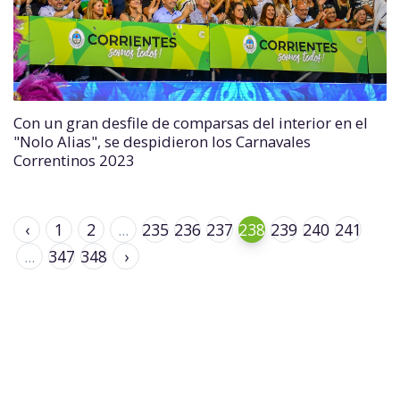
Con un gran desfile de comparsas del interior en el
"Nolo Alias", se despidieron los Carnavales
Correntinos 2023
‹
1
2
...
235
236
237
238
239
240
241
...
347
348
›