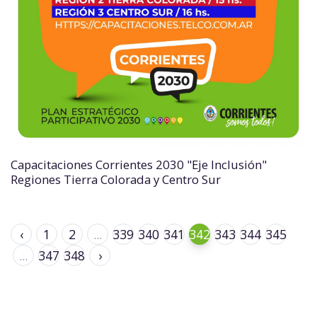
Capacitaciones Corrientes 2030 "Eje Inclusión"
Regiones Tierra Colorada y Centro Sur
‹
1
2
...
339
340
341
342
343
344
345
...
347
348
›